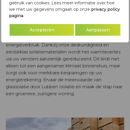
gebruik van cookies. Lees meer informatie over hoe
Glasisolatie
we met uw gegevens omgaan op onze
privacy policy
pagina
.
Bij Lubben Isolatie vindt u de perfecte oplossing voor
Accepteren
Aanpassen
uw glasisolatiebehoeften! Wij leveren topkwaliteit
glasisolatieopties die uw huis zuiniger maken qua
energieverbruik. Dankzij onze deskundigheid en
eersteklas isolatiematerialen wordt het warmteverlies
via uw vensters aanzienlijk gereduceerd. Dit leidt niet
alleen tot een aangenamer klimaat binnenshuis, maar
zorgt ook voor merkbare besparingen op uw
energierekening. Ervaar de meerwaarde van
glasisolatie door Lubben Isolatie en maak de stap naar
een groenere, zuinigere woning.