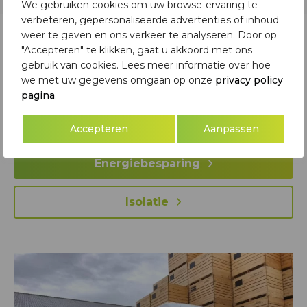
We gebruiken cookies om uw browse-ervaring te
verbeteren, gepersonaliseerde advertenties of inhoud
weer te geven en ons verkeer te analyseren. Door op
Subsidie isolatie
"Accepteren" te klikken, gaat u akkoord met ons
gebruik van cookies. Lees meer informatie over hoe
Bij het laten plaatsen van isolatie in uw woning komen
we met uw gegevens omgaan op onze
privacy policy
pagina
.
er een aantal dingen kijken, waaronder subsidie voor
isolatie.
Accepteren
Aanpassen
Energiebesparing
Isolatie