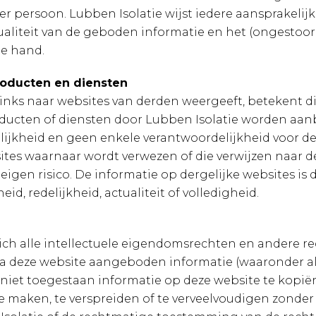
per persoon. Lubben Isolatie wijst iedere aansprakelij
ctualiteit van de geboden informatie en het (ongestoo
de hand.
roducten en diensten
nks naar websites van derden weergeeft, betekent dit 
ucten of diensten door Lubben Isolatie worden aanb
ijkheid en geen enkele verantwoordelijkheid voor de
tes waarnaar wordt verwezen of die verwijzen naar d
r eigen risico. De informatie op dergelijke websites is
id, redelijkheid, actualiteit of volledigheid.
ich alle intellectuele eigendomsrechten en andere r
via deze website aangeboden informatie (waaronder all
is niet toegestaan informatie op deze website te kopi
e maken, te verspreiden of te verveelvoudigen zonder 