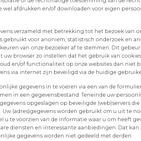
solatie of de rechtmatige toestemming van de rec
e wel afdrukken en/of downloaden voor eigen persoon
ens verzameld met betrekking tot het bezoek van on
 gebruikt voor anoniem, statistisch onderzoek en an
rkeuren van onze bezoeker af te stemmen. Dit gebeur
 uw browser zo instellen dat het gebruik van cookies n
ud en/of functionaliteit op onze websites dan niet b
ns via internet zijn beveiligd via de huidige gebruike
nlijke gegevens in te voeren via een van de formulie
en in een gegevensbestand. Teneinde uw persoonli
gevens opgeslagen op beveiligde (web)servers die z
 Uw (adres)gegevens worden gebruikt om u uit te no
l u te voorzien van de informatie waar u om heeft ge
are diensten en interessante aanbiedingen. Dat kan z
oonlijke gegevens worden niet gedeeld met derden.