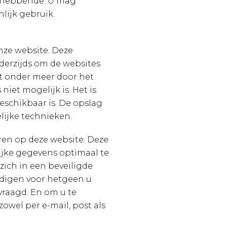
hthebbende. U mag
lijk gebruik.
ze website. Deze
derzijds om de websites
t onder meer door het
iet mogelijk is. Het is
eschikbaar is. De opslag
lijke technieken.
ren op deze website. Deze
jke gegevens optimaal te
ich in een beveiligde
digen voor hetgeen u
vraagd. En om u te
owel per e-mail, post als