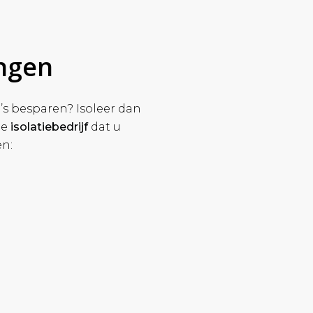
ingen
o’s besparen? Isoleer dan
de
isolatiebedrijf
dat u
en: