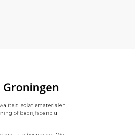
in Groningen
aliteit isolatiematerialen
oning of bedrijfspand u
en met u te bespreken. We