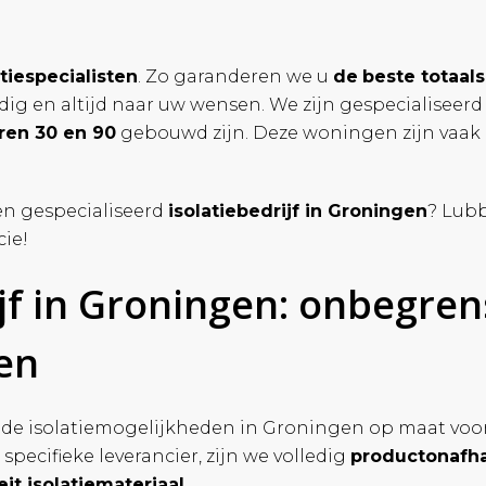
atiespecialisten
. Zo garanderen we u
de
beste totaal
ig en altijd naar uw wensen. We zijn gespecialiseerd i
aren 30 en 90
gebouwd zijn. Deze woningen zijn vaak 
en gespecialiseerd
isolatiebedrijf in Groningen
? Lubb
cie!
ijf in Groningen: onbegre
en
 de isolatiemogelijkheden in Groningen op maat voor 
 specifieke leverancier, zijn we volledig
productonafha
eit isolatiemateriaal
.